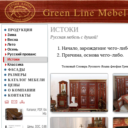
Green Line Mebel
ИСТОКИ
ПРОДУКЦИЯ
Зима
Русская мебель с душой!
Весна
Лето
Начало, зарождение чего-либ
Осень
Причина, основа чего-либо.
Русский прованс
Истоки
Классика
Толковый Словарь Русского Языка Феофан Грек.
ФАСАДЫ
РАЗМЕРЫ
КАТАЛОГ МЕБЕЛИ
ЦЕНЫ
О КОМПАНИИ
КОНТАКТЫ
Каталог, PDF, 6.4
Mb
Цены, DOC, 0.86